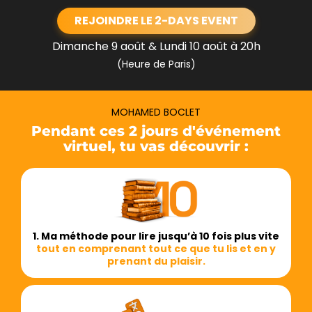
REJOINDRE LE 2-DAYS EVENT
Dimanche 9 août & Lundi 10 août à 20h
(Heure de Paris)
MOHAMED BOCLET
Pendant ces 2 jours d'événement
virtuel, tu vas découvrir :
1. Ma méthode pour lire jusqu’à 10 fois plus vite
tout en comprenant tout ce que tu lis et en y
prenant du plaisir.