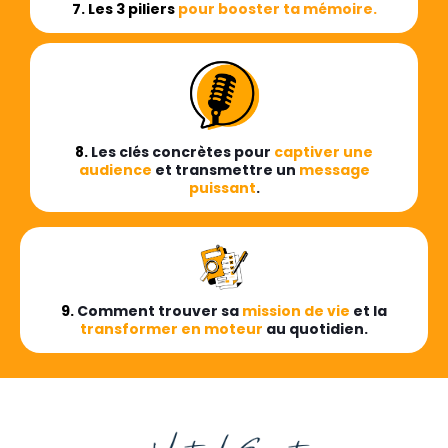
7. Les 3 piliers
pour booster ta mémoire.
8.
Les clés concrètes pour
captiver une
audience
et transmettre un
message
puissant
.
9.
Comment trouver sa
mission de vie
et la
transformer en moteur
au quotidien.