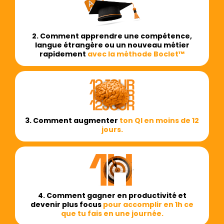
2. Comment apprendre une compétence,
langue étrangère ou un nouveau métier
rapidement
avec la méthode Boclet™
3. Comment augmenter
ton QI en moins de 12
jours.
4. Comment gagner en productivité et
devenir plus focus
pour accomplir en 1h ce
que tu fais en une journée.